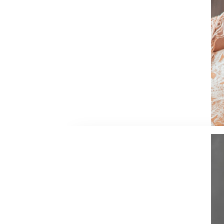
Chanteuse-autrice-compositrice-interpr
de ses principales influences.
Paul découvre sa passion pour la danse