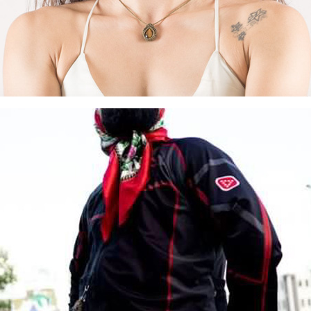
e nom de NouN.
FREDERICA BISCARI
Danseuse
rmée à Viterbo et Lyon, Federica est artiste interprète d