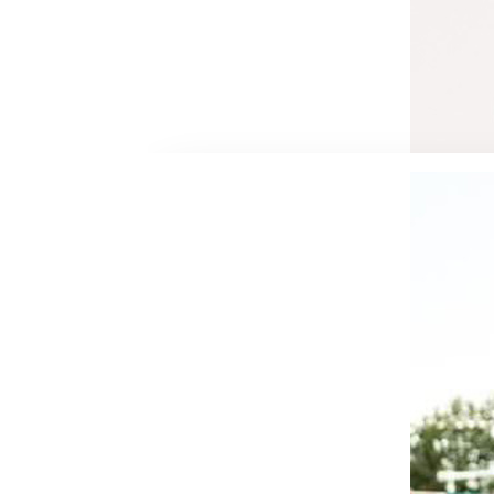
développe sa carrière d’artiste sous l
Danseuse professionnelle italienne, fo
le Yoga Danse.