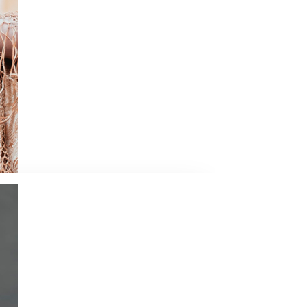
 Neo Soul ainsi que la Pop font parties
 hip-hop et la house. Il a découvert le