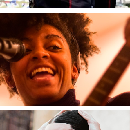
RUDY MACHETTO
Danseur
s ateliers de son lycée. Danseur hip-hop et électro, il cr