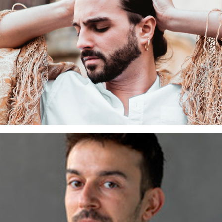
JADE PAPPAGALLO
Danseuse
ète Lyonnaise qui chante la langues française. Le Groove, la
PAUL MOSCOSO
Danseur
 en 2009 à Salamanque, où il a pratiqué le street-jazz, le