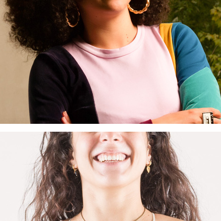
DÉCOUVRIR
L'ARTISTE
ANNE NOUN LE MOTTAIS
Danseuse
 multiples casquettes, Anne se lance dans le conseil artis